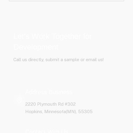
Let’s Work Together for
Development
Call us directly, submit a sample or email us!
Address Business
2220 Plymouth Rd #302
Hopkins, Minnesota(MN), 55305
Contact With Us