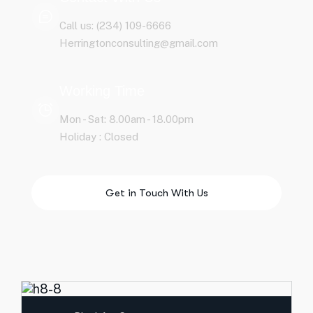
Call us: (234) 109-6666
Herringtonconsulting@gmail.com
Working Time
Mon - Sat: 8.00am - 18.00pm
Holiday : Closed